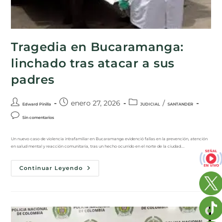
Tragedia en Bucaramanga:
linchado tras atacar a sus
padres
enero 27, 2026
/
Edward Pinilla
JUDICIAL
SANTANDER
Sin comentarios
Un nuevo caso de violencia intrafamiliar en Bucaramanga evidenció fallas en la prevención, atención
en salud mental y reacción comunitaria, tras un hecho ocurrido en el norte de la ciudad.…
Continuar Leyendo