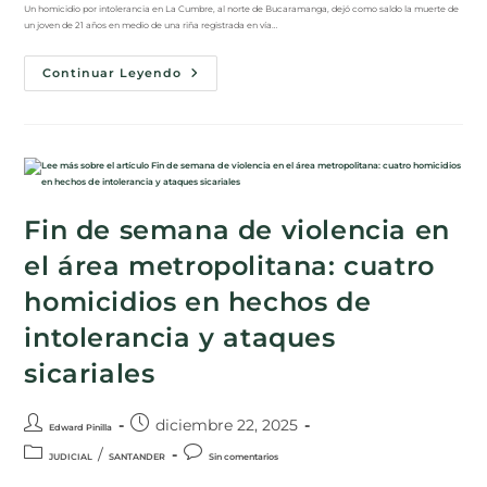
Un homicidio por intolerancia en La Cumbre, al norte de Bucaramanga, dejó como saldo la muerte de
un joven de 21 años en medio de una riña registrada en vía…
Continuar Leyendo
Fin de semana de violencia en
el área metropolitana: cuatro
homicidios en hechos de
intolerancia y ataques
sicariales
diciembre 22, 2025
Edward Pinilla
/
JUDICIAL
SANTANDER
Sin comentarios