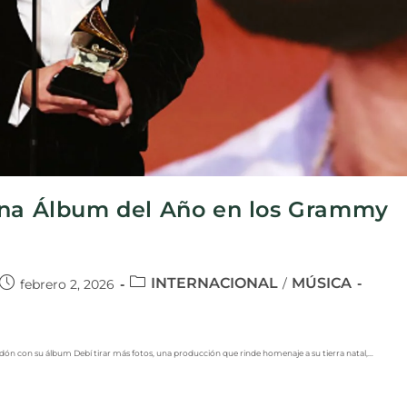
ana Álbum del Año en los Grammy
INTERNACIONAL
MÚSICA
/
febrero 2, 2026
rdón con su álbum Debí tirar más fotos, una producción que rinde homenaje a su tierra natal,…