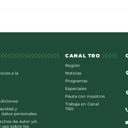
CANAL TRO
Región
icios a la
Noticias
Programas
Especiales
Pauta con nosotros
ndiciones
Trabaja en Canal
vacidad y
TRO
 datos personales.
rechos de autor y/o
e uso sobre los