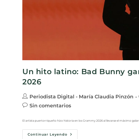
Un hito latino: Bad Bunny g
2026
Periodista Digital - María Claudia Pinzón
Sin comentarios
El artista puertorriqueño hizo historia en los Grammy 2026 al llevarse el máximo gala
Continuar Leyendo