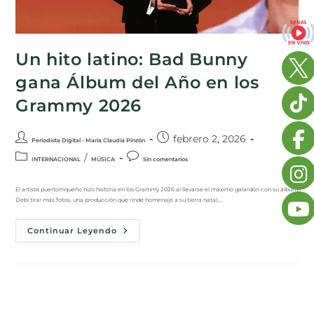
Un hito latino: Bad Bunny
gana Álbum del Año en los
Grammy 2026
febrero 2, 2026
Periodista Digital - María Claudia Pinzón
/
INTERNACIONAL
MÚSICA
Sin comentarios
El artista puertorriqueño hizo historia en los Grammy 2026 al llevarse el máximo galardón con su álbum
Debí tirar más fotos, una producción que rinde homenaje a su tierra natal,…
Continuar Leyendo