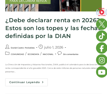
¿Debe declarar renta en 2026?
Estos son los topes y las fechas
definidas por la DIAN
julio 1, 2026
Daniel Castro- Periodista
/
/
COMUNIDAD
ECONOMÍA
NACIONAL
Sin comentarios
La Dirección de Impuestos y Aduanas Nacionales, DIAN, publicó el calendario para la declaración de
renta correspondiente al año gravable 2025. Cerca de siete millones de personas naturales deberán
presentar…
Continuar Leyendo