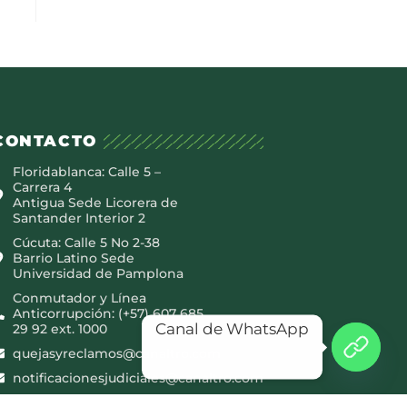
CONTACTO
Floridablanca: Calle 5 –
Carrera 4
Antigua Sede Licorera de
Santander Interior 2
Cúcuta: Calle 5 No 2-38
Barrio Latino Sede
Universidad de Pamplona
Conmutador y Línea
Anticorrupción: (+57) 607 685
Canal de WhatsApp
29 92 ext. 1000
quejasyreclamos@canaltro.com
notificacionesjudiciales@canaltro.com