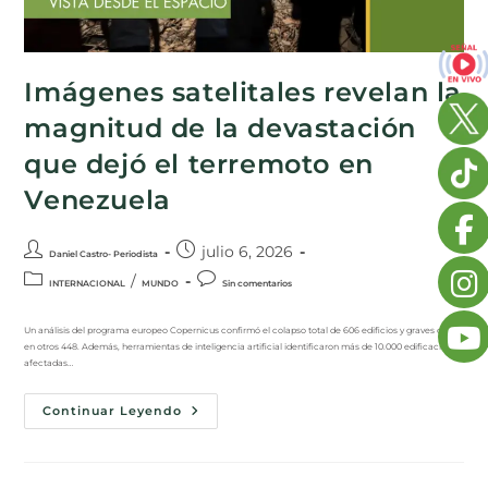
Imágenes satelitales revelan la
magnitud de la devastación
que dejó el terremoto en
Venezuela
julio 6, 2026
Daniel Castro- Periodista
/
INTERNACIONAL
MUNDO
Sin comentarios
Un análisis del programa europeo Copernicus confirmó el colapso total de 606 edificios y graves daños
en otros 448. Además, herramientas de inteligencia artificial identificaron más de 10.000 edificaciones
afectadas…
Continuar Leyendo