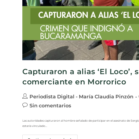
Capturaron a alias ‘El Loco’,
comerciante en Morrorico
Periodista Digital - María Claudia Pinzón
Sin comentarios
Las autoridades capturaron al hombre señalado de participar en el asesinato de Ser
estaría vinculado…