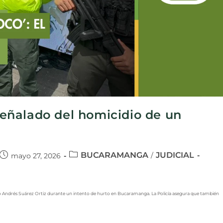
 señalado del homicidio de un
BUCARAMANGA
JUDICIAL
/
mayo 27, 2026
gio Andrés Suárez Ortiz durante un intento de hurto en Bucaramanga. La Policía asegura que también