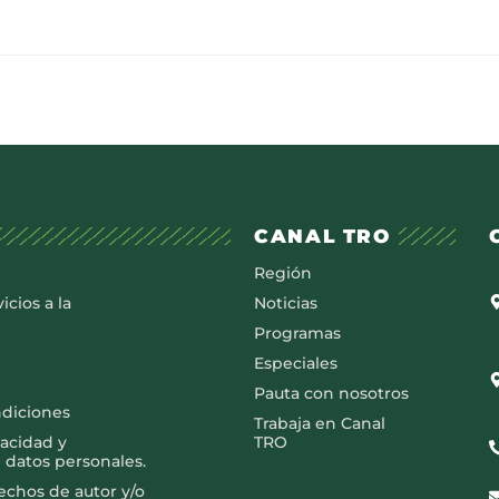
CANAL TRO
Región
icios a la
Noticias
Programas
Especiales
Pauta con nosotros
ndiciones
Trabaja en Canal
vacidad y
TRO
 datos personales.
rechos de autor y/o