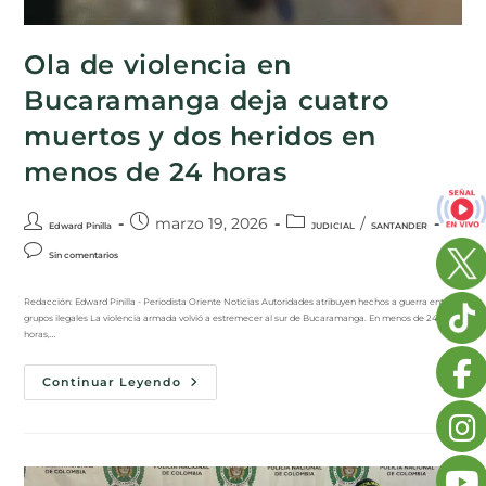
Ola de violencia en
Bucaramanga deja cuatro
muertos y dos heridos en
menos de 24 horas
marzo 19, 2026
/
Edward Pinilla
JUDICIAL
SANTANDER
Sin comentarios
Redacción: Edward Pinilla - Periodista Oriente Noticias Autoridades atribuyen hechos a guerra entre
grupos ilegales La violencia armada volvió a estremecer al sur de Bucaramanga. En menos de 24
horas,…
Continuar Leyendo