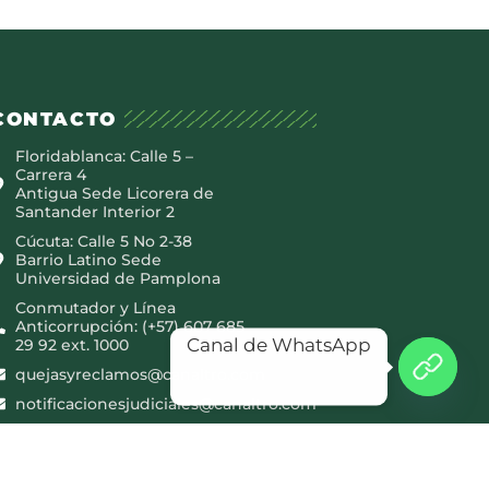
CONTACTO
Floridablanca: Calle 5 –
Carrera 4
Antigua Sede Licorera de
Santander Interior 2
Cúcuta: Calle 5 No 2-38
Barrio Latino Sede
Universidad de Pamplona
Conmutador y Línea
Anticorrupción: (+57) 607 685
Canal de WhatsApp
29 92 ext. 1000
quejasyreclamos@canaltro.com
notificacionesjudiciales@canaltro.com