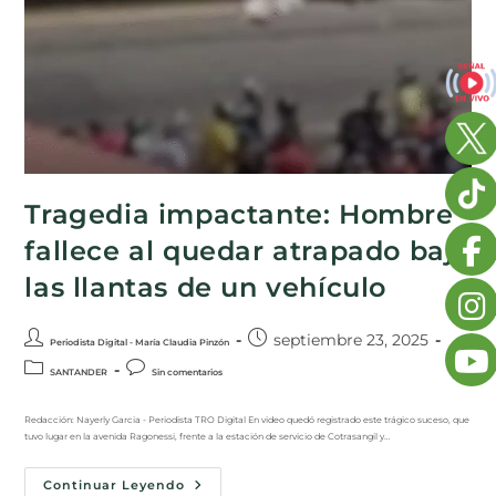
Tragedia impactante: Hombre
fallece al quedar atrapado bajo
las llantas de un vehículo
septiembre 23, 2025
Periodista Digital - María Claudia Pinzón
SANTANDER
Sin comentarios
Redacción: Nayerly Garcia - Periodista TRO Digital En video quedó registrado este trágico suceso, que
tuvo lugar en la avenida Ragonessi, frente a la estación de servicio de Cotrasangil y…
Continuar Leyendo