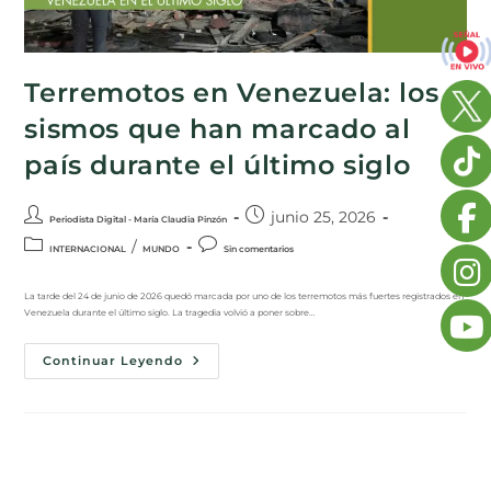
Terremotos en Venezuela: los
sismos que han marcado al
país durante el último siglo
junio 25, 2026
Periodista Digital - María Claudia Pinzón
/
INTERNACIONAL
MUNDO
Sin comentarios
La tarde del 24 de junio de 2026 quedó marcada por uno de los terremotos más fuertes registrados en
Venezuela durante el último siglo. La tragedia volvió a poner sobre…
Continuar Leyendo