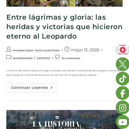
Entre lágrimas y gloria: las
heridas y victorias que hicieron
eterno al Leopardo
mayo 13, 2026
Periodista Digital - María Claudia Pinzón
/
BUCARAMANGA
DEPORTES
Sin comentarios
La historia del Atlético Bucaramanga ha estado marcada por momentos de pena y gloria, momentos
que muy por el contrario de desanimar al club, han hecho que cada vez regrese…
Continuar Leyendo