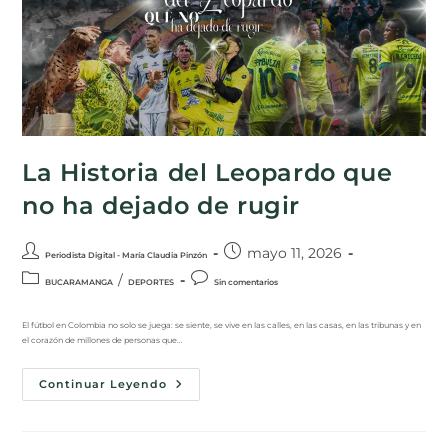
La Historia del Leopardo que
no ha dejado de rugir
mayo 11, 2026
Periodista Digital - María Claudia Pinzón
/
BUCARAMANGA
DEPORTES
Sin comentarios
El fútbol en Colombia no solo se juega: se siente, se vive en las calles, en las casas, en las tribunas y en
el corazón de millones de personas que…
Continuar Leyendo