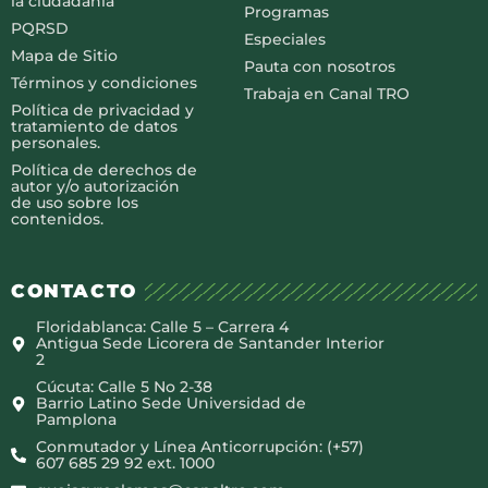
la ciudadanía
Programas
PQRSD
Especiales
Mapa de Sitio
Pauta con nosotros
Términos y condiciones
Trabaja en Canal TRO
Política de privacidad y
tratamiento de datos
personales.
Política de derechos de
autor y/o autorización
de uso sobre los
contenidos.
CONTACTO
Floridablanca: Calle 5 – Carrera 4
Antigua Sede Licorera de Santander Interior
2
Cúcuta: Calle 5 No 2-38
Barrio Latino Sede Universidad de
Pamplona
Conmutador y Línea Anticorrupción: (+57)
607 685 29 92 ext. 1000