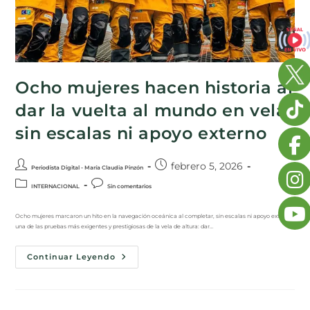
Ocho mujeres hacen historia al
dar la vuelta al mundo en vela
sin escalas ni apoyo externo
febrero 5, 2026
Periodista Digital - María Claudia Pinzón
INTERNACIONAL
Sin comentarios
Ocho mujeres marcaron un hito en la navegación oceánica al completar, sin escalas ni apoyo externo,
una de las pruebas más exigentes y prestigiosas de la vela de altura: dar…
Continuar Leyendo