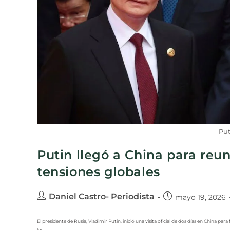
Put
Putin llegó a China para reu
tensiones globales
Daniel Castro- Periodista
mayo 19, 2026
El presidente de Rusia, Vladimir Putin, inició una visita oficial de dos días en China p
los…