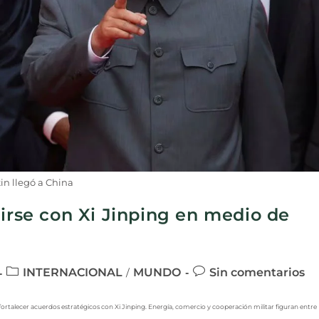
in llegó a China
nirse con Xi Jinping en medio de
INTERNACIONAL
MUNDO
Sin comentarios
/
ara fortalecer acuerdos estratégicos con Xi Jinping. Energía, comercio y cooperación militar figuran entre