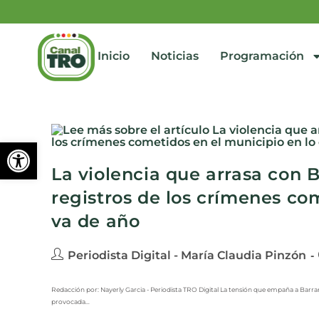
Inicio
Noticias
Programación
Abrir barra de herramienta
La violencia que arrasa con 
registros de los crímenes co
va de año
Periodista Digital - María Claudia Pinzón
Redacción por: Nayerly Garcia - Periodista TRO Digital La tensión que empaña a Barr
provocada…