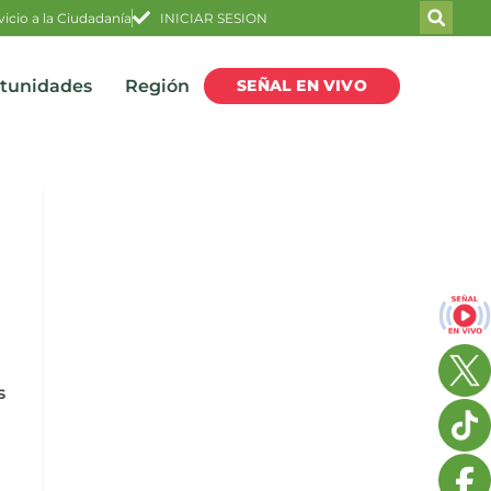
vicio a la Ciudadanía
INICIAR SESION
SEÑAL EN VIVO
rtunidades
Región
s