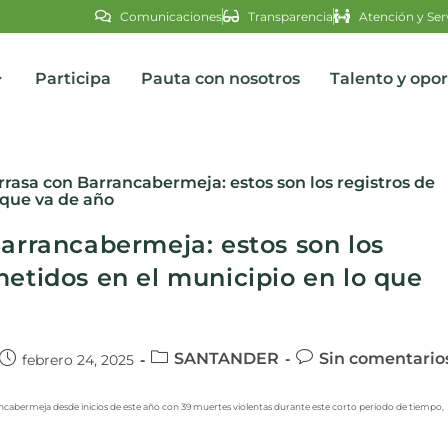
Comunicaciones
Transparencia
Atención y Ser
Participa
Pauta con nosotros
Talento y opo
s
Barrancabermeja: estos son los
metidos en el municipio en lo que
SANTANDER
Sin comentario
febrero 24, 2025
ancabermeja desde inicios de este año con 39 muertes violentas durante este corto período de tiempo,