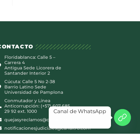
CONTACTO
Floridablanca: Calle 5 –
Carrera 4
Antigua Sede Licorera de
Santander Interior 2
Cúcuta: Calle 5 No 2-38
Barrio Latino Sede
Universidad de Pamplona
Conmutador y Línea
Anticorrupción: (+57) 607 685
Canal de WhatsApp
29 92 ext. 1000
quejasyreclamos@canaltro.com
notificacionesjudiciales@canaltro.com