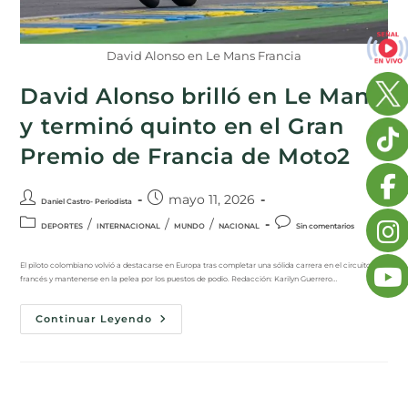
David Alonso en Le Mans Francia
David Alonso brilló en Le Mans
y terminó quinto en el Gran
Premio de Francia de Moto2
mayo 11, 2026
Daniel Castro- Periodista
/
/
/
DEPORTES
INTERNACIONAL
MUNDO
NACIONAL
Sin comentarios
El piloto colombiano volvió a destacarse en Europa tras completar una sólida carrera en el circuito
francés y mantenerse en la pelea por los puestos de podio. Redacción: Karilyn Guerrero…
Continuar Leyendo