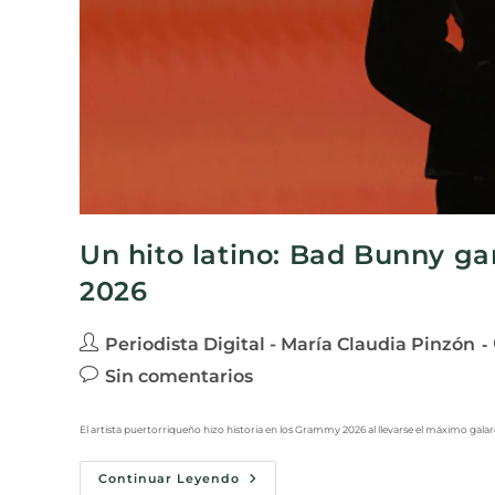
Un hito latino: Bad Bunny g
2026
Periodista Digital - María Claudia Pinzón
Sin comentarios
El artista puertorriqueño hizo historia en los Grammy 2026 al llevarse el máximo gala
Continuar Leyendo