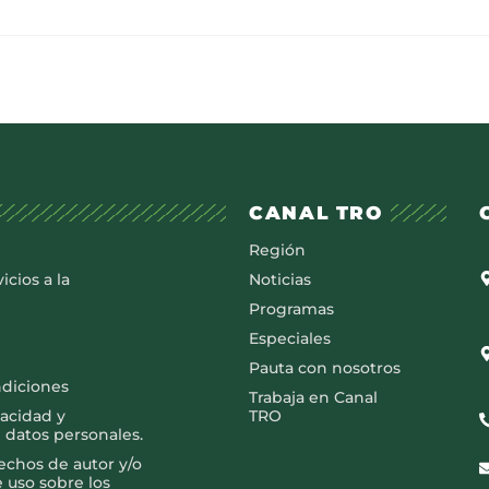
CANAL TRO
Región
icios a la
Noticias
Programas
Especiales
Pauta con nosotros
ndiciones
Trabaja en Canal
vacidad y
TRO
 datos personales.
rechos de autor y/o
e uso sobre los