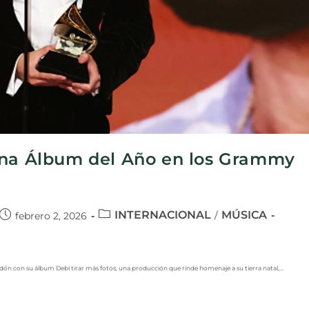
ana Álbum del Año en los Grammy
INTERNACIONAL
MÚSICA
/
febrero 2, 2026
rdón con su álbum Debí tirar más fotos, una producción que rinde homenaje a su tierra natal,…