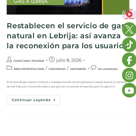
Restablecen el servicio de gas
natural en Lebrija: así avanza
la reconexión para los usuarios
julio 8, 2026
Daniel Castro- Periodista
/
/
ÁREA METROPOLITANA
COMUNIDAD
SANTANDER
Sin comentarios
El servicio de gas natural comenzó a restablecerse de manera gradual en Lebrija durante la mañana
de este 8 de julio. Gasoriente explicó que ejecutó conexiones temporales para recuperar el…
Continuar Leyendo