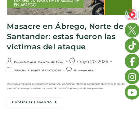
Masacre en Ábrego, Norte de
Santander: estas fueron las
víctimas del ataque
mayo 20, 2026
Periodista Digital - María Claudia Pinzón
/
JUDICIAL
NORTE DE SANTANDER
Sin comentarios
Una nueva masacre se registró en zona rural de Ábrego, Norte de Santander, durante la tarde del
pasado 19 de mayo en el sector conocido como Oropoma, donde seis personas…
Continuar Leyendo