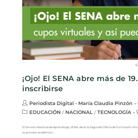
c
¡Ojo! El SENA abre más de 19
inscribirse
Periodista Digital - María Claudia Pinzón
EDUCACIÓN
NACIONAL
TECNOLOGÍA
/
/
El Servicio Nacional de Aprendizaje, SENA, abrió la Segunda Oferta de Formación Virt
su proceso académico.…