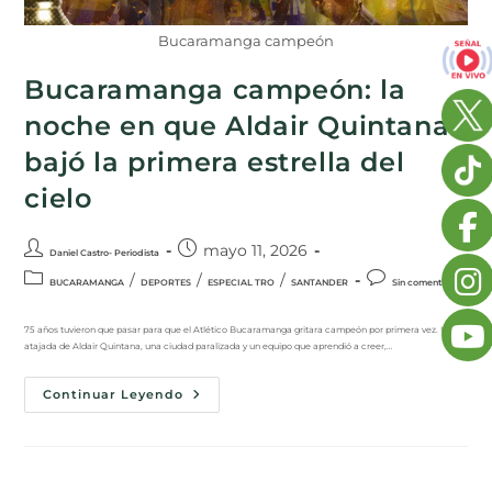
Bucaramanga campeón
Bucaramanga campeón: la
noche en que Aldair Quintana
bajó la primera estrella del
cielo
mayo 11, 2026
Daniel Castro- Periodista
/
/
/
BUCARAMANGA
DEPORTES
ESPECIAL TRO
SANTANDER
Sin comentarios
75 años tuvieron que pasar para que el Atlético Bucaramanga gritara campeón por primera vez. Una
atajada de Aldair Quintana, una ciudad paralizada y un equipo que aprendió a creer,…
Continuar Leyendo