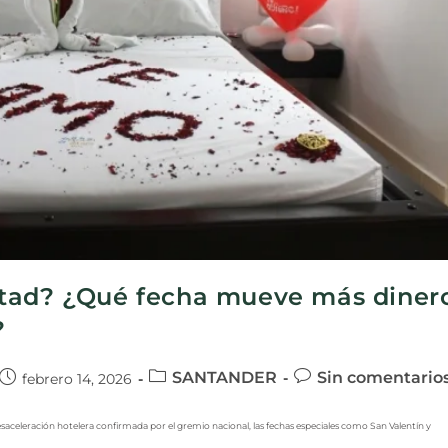
stad? ¿Qué fecha mueve más diner
?
SANTANDER
Sin comentario
febrero 14, 2026
celeración hotelera confirmada por el gremio nacional, las fechas especiales como San Valentín y