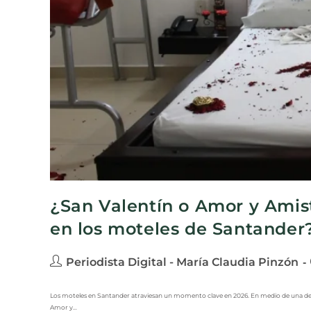
¿San Valentín o Amor y Ami
en los moteles de Santander
Periodista Digital - María Claudia Pinzón
Los moteles en Santander atraviesan un momento clave en 2026. En medio de una desa
Amor y…