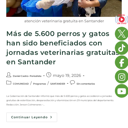
atención veterinaria gratuita en Santander
Más de 5.600 perros y gatos
han sido beneficiados con
jornadas veterinarias gratuitas
en Santander
mayo 19, 2026
Daniel Castro- Periodista
/
/
COMUNIDAD
Programas
SANTANDER
Sin comentarios
La Gobernación de Santander informó que más de 5.600 perros y gatos accedieron a jornadas
gratuitas de esterilización, desparasitación y vitaminización en 29 municipios del departamento.
Redacción: Jerson Colmenares –…
Continuar Leyendo