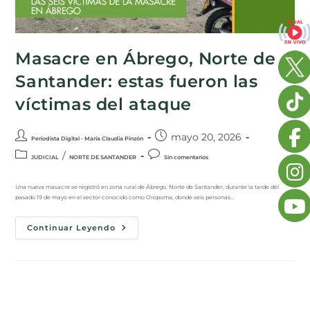
Masacre en Ábrego, Norte de
Santander: estas fueron las
víctimas del ataque
mayo 20, 2026
Periodista Digital - María Claudia Pinzón
/
JUDICIAL
NORTE DE SANTANDER
Sin comentarios
Una nueva masacre se registró en zona rural de Ábrego, Norte de Santander, durante la tarde del
pasado 19 de mayo en el sector conocido como Oropoma, donde seis personas…
Continuar Leyendo