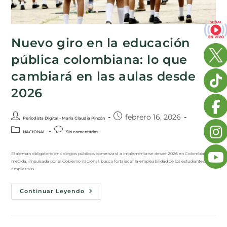
Nuevo giro en la educación
pública colombiana: lo que
cambiará en las aulas desde
2026
febrero 16, 2026
Periodista Digital - María Claudia Pinzón
NACIONAL
Sin comentarios
El alemán obligatorio en colegios públicos comenzará a implementarse desde 2026 en Colombia. La
medida, impulsada por el Gobierno nacional, busca fortalecer la empleabilidad de los estudiantes y
ampliar sus…
Continuar Leyendo