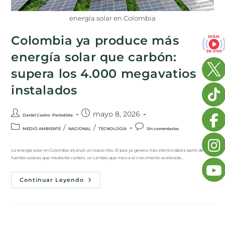
energía solar en Colombia
Colombia ya produce más
energía solar que carbón:
supera los 4.000 megavatios
instalados
mayo 8, 2026
Daniel Castro- Periodista
/
/
MEDIO AMBIENTE
NACIONAL
TECNOLOGÍA
Sin comentarios
La energía solar en Colombia alcanzó un nuevo hito. El país ya genera más electricidad a partir de
fuentes solares que mediante carbón, un cambio que marca el crecimiento acelerado…
Continuar Leyendo