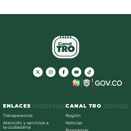
ENLACES
CANAL TRO
Transparencia
Región
Atención y servicios a
Noticias
la ciudadanía
Programas