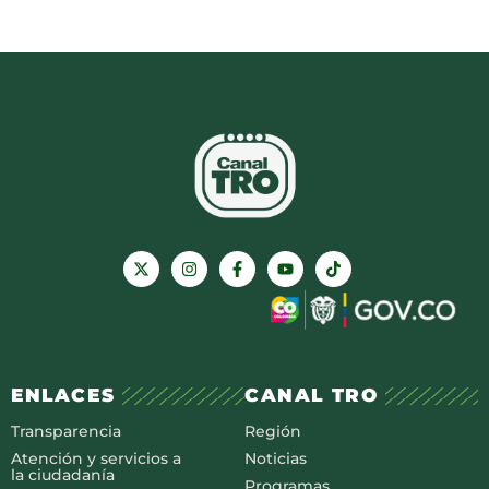
ENLACES
CANAL TRO
Transparencia
Región
Atención y servicios a
Noticias
la ciudadanía
Programas