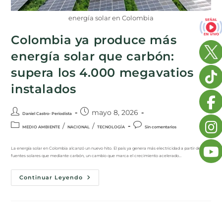
energía solar en Colombia
Colombia ya produce más
energía solar que carbón:
supera los 4.000 megavatios
instalados
mayo 8, 2026
Daniel Castro- Periodista
/
/
MEDIO AMBIENTE
NACIONAL
TECNOLOGÍA
Sin comentarios
La energía solar en Colombia alcanzó un nuevo hito. El país ya genera más electricidad a partir de
fuentes solares que mediante carbón, un cambio que marca el crecimiento acelerado…
Continuar Leyendo