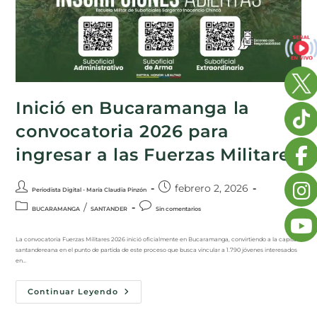
Inició en Bucaramanga la
convocatoria 2026 para
ingresar a las Fuerzas Militares
febrero 2, 2026
Periodista Digital - María Claudia Pinzón
/
BUCARAMANGA
SANTANDER
Sin comentarios
La convocatoria Fuerzas Militares 2026 inició oficialmente en Bucaramanga, convirtiendo a la capital
santandereana en el punto de partida de este proceso que busca vincular a 1.790 jóvenes interesados
en…
Continuar Leyendo