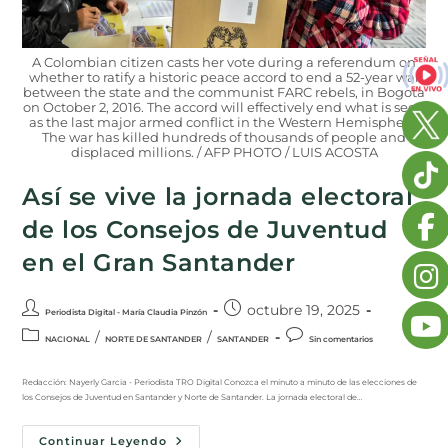
A Colombian citizen casts her vote during a referendum on
whether to ratify a historic peace accord to end a 52-year war
between the state and the communist FARC rebels, in Bogota
on October 2, 2016. The accord will effectively end what is seen
as the last major armed conflict in the Western Hemisphere.
The war has killed hundreds of thousands of people and
displaced millions. / AFP PHOTO / LUIS ACOSTA
Así se vive la jornada electoral
de los Consejos de Juventud
en el Gran Santander
octubre 19, 2025
Periodista Digital - María Claudia Pinzón
/
/
NACIONAL
NORTE DE SANTANDER
SANTANDER
Sin comentarios
Redacción: Nayerly Garcia - Periodista TRO Digital Conozca el minuto a minuto de las elecciones de
los Consejos de Juventud en Santander y Norte de Santander. La jornada electoral de…
Continuar Leyendo