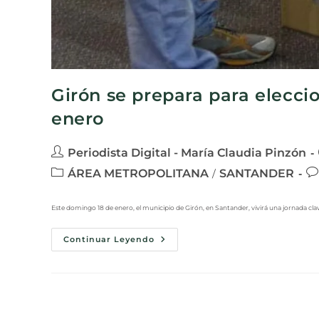
Girón se prepara para elecci
enero
Periodista Digital - María Claudia Pinzón
ÁREA METROPOLITANA
SANTANDER
/
Este domingo 18 de enero, el municipio de Girón, en Santander, vivirá una jornada clave 
Continuar Leyendo