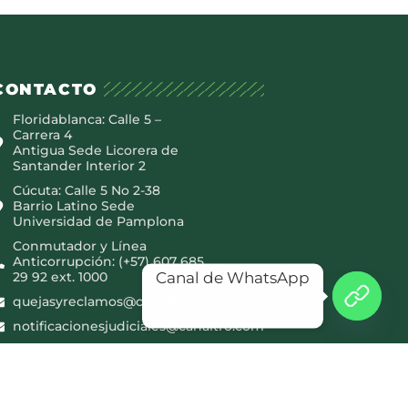
CONTACTO
Floridablanca: Calle 5 –
Carrera 4
Antigua Sede Licorera de
Santander Interior 2
Cúcuta: Calle 5 No 2-38
Barrio Latino Sede
Universidad de Pamplona
Conmutador y Línea
Anticorrupción: (+57) 607 685
Canal de WhatsApp
29 92 ext. 1000
quejasyreclamos@canaltro.com
notificacionesjudiciales@canaltro.com