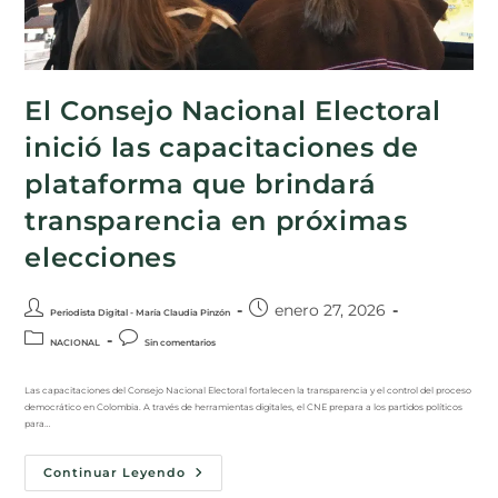
El Consejo Nacional Electoral
inició las capacitaciones de
plataforma que brindará
transparencia en próximas
elecciones
enero 27, 2026
Periodista Digital - María Claudia Pinzón
NACIONAL
Sin comentarios
Las capacitaciones del Consejo Nacional Electoral fortalecen la transparencia y el control del proceso
democrático en Colombia. A través de herramientas digitales, el CNE prepara a los partidos políticos
para…
Continuar Leyendo