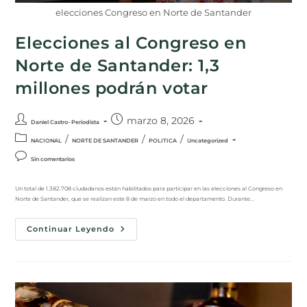
elecciones Congreso en Norte de Santander
Elecciones al Congreso en
Norte de Santander: 1,3
millones podrán votar
marzo 8, 2026
Daniel Castro- Periodista
/
/
/
NACIONAL
NORTE DE SANTANDER
POLITICA
Uncategorized
Sin comentarios
Un total de 1.382.708 ciudadanos están habilitados para participar en las elecciones al Congreso en
Norte de Santander, que se realizan este 8 de marzo en todo el departamento. Durante…
Continuar Leyendo