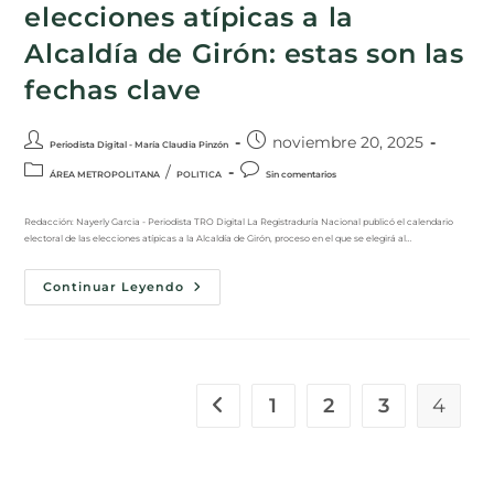
elecciones atípicas a la
Alcaldía de Girón: estas son las
fechas clave
noviembre 20, 2025
Periodista Digital - María Claudia Pinzón
/
ÁREA METROPOLITANA
POLITICA
Sin comentarios
Redacción: Nayerly Garcia - Periodista TRO Digital La Registraduría Nacional publicó el calendario
electoral de las elecciones atípicas a la Alcaldía de Girón, proceso en el que se elegirá al…
Continuar Leyendo
1
2
3
4