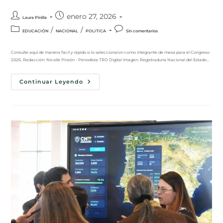
enero 27, 2026
Laura Pinilla
/
/
EDUCACIÓN
NACIONAL
POLITICA
Sin comentarios
Consulte aquí de manera fácil y rápida si lo seleccionaron como integrante de mesa para el Congreso
2026. Redacción: Nicolle Pinzón - Periodista TRO Digital Imagen: Registraduría Nacional del Estado…
Continuar Leyendo