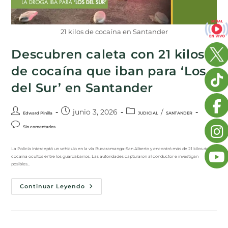
21 kilos de cocaína en Santander
Descubren caleta con 21 kilos
de cocaína que iban para ‘Los
del Sur’ en Santander
junio 3, 2026
/
Edward Pinilla
JUDICIAL
SANTANDER
Sin comentarios
La Policía interceptó un vehículo en la vía Bucaramanga-San Alberto y encontró más de 21 kilos de
cocaína ocultos entre los guardabarros. Las autoridades capturaron al conductor e investigan
posibles…
Continuar Leyendo