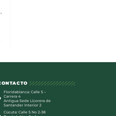
ra
CONTACTO
Floridablanca: Calle 5 –
Carrera 4
Antigua Sede Licorera de
Santander Interior 2
Cúcuta: Calle 5 No 2-38