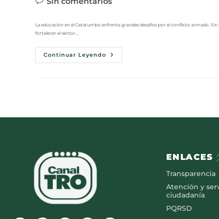
Sin comentarios
La educación en el Catatumbo enfrenta grandes desafíos por el conflicto armado. Si
fortalecer el sector.…
Continuar Leyendo
ENLACES
Transparencia
Atención y serv
ciudadanía
PQRSD