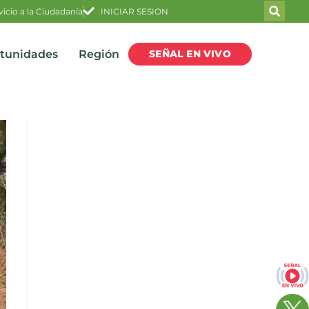
vicio a la Ciudadanía
INICIAR SESION
SEÑAL EN VIVO
rtunidades
Región