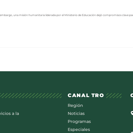
n embargo, una misión humanitaria liderada por el Ministerio de Educación dejó compromisos clave pa
CANAL TRO
Región
icios a la
Noticias
Programas
Especiales