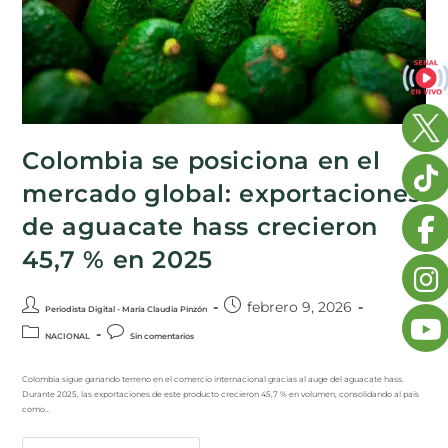
Colombia se posiciona en el
mercado global: exportaciones
de aguacate hass crecieron
45,7 % en 2025
febrero 9, 2026
Periodista Digital - María Claudia Pinzón
NACIONAL
Sin comentarios
Colombia sigue ganando terreno en el comercio internacional gracias al auge del aguacate hass.
Durante 2025, las exportaciones de este producto crecieron 45,7 % en volumen, consolidando al país
como…