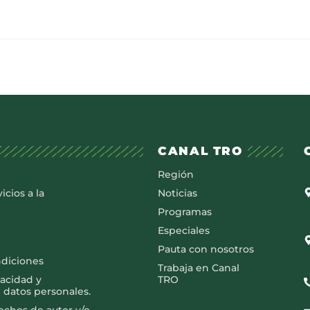
CANAL TRO
Región
icios a la
Noticias
Programas
Especiales
Pauta con nosotros
ndiciones
Trabaja en Canal
vacidad y
TRO
 datos personales.
rechos de autor y/o