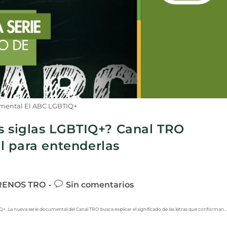
umental El ABC LGBTIQ+
as siglas LGBTIQ+? Canal TRO
l para entenderlas
RENOS TRO
Sin comentarios
IQ+. La nueva serie documental del Canal TRO busca explicar el significado de las letras que conforman…