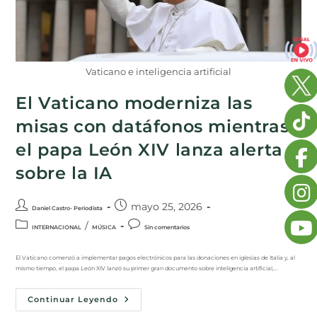
Vaticano e inteligencia artificial
El Vaticano moderniza las
misas con datáfonos mientras
el papa León XIV lanza alerta
sobre la IA
mayo 25, 2026
Daniel Castro- Periodista
/
INTERNACIONAL
MÚSICA
Sin comentarios
El Vaticano comenzó a implementar pagos electrónicos para las donaciones en iglesias de Italia y, al
mismo tiempo, el papa León XIV lanzó su primer gran documento sobre inteligencia artificial,…
Continuar Leyendo