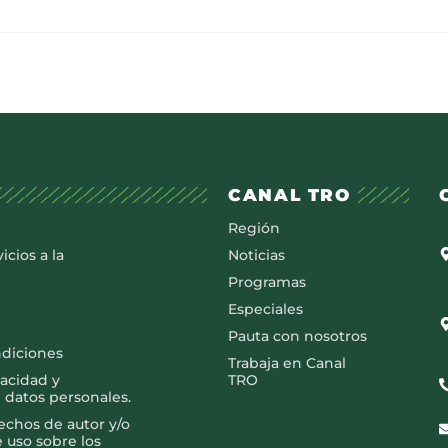
CANAL TRO
Región
icios a la
Noticias
Programas
Especiales
Pauta con nosotros
ndiciones
Trabaja en Canal
vacidad y
TRO
 datos personales.
rechos de autor y/o
e uso sobre los