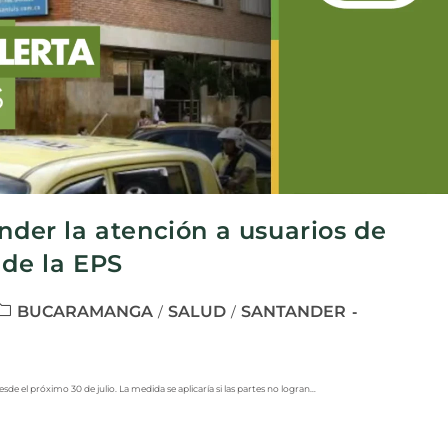
nder la atención a usuarios de
 de la EPS
BUCARAMANGA
SALUD
SANTANDER
/
/
esde el próximo 30 de julio. La medida se aplicaría si las partes no logran…