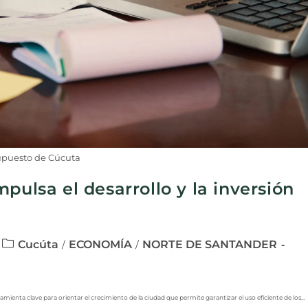
upuesto de Cúcuta
pulsa el desarrollo y la inversión
Cucúta
ECONOMÍA
NORTE DE SANTANDER
/
/
ienta clave para orientar el crecimiento de la ciudad que permite garantizar el uso eficiente de los…