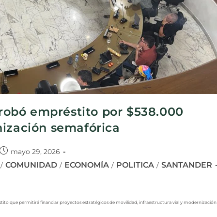
obó empréstito por $538.000
nización semafórica
mayo 29, 2026
COMUNIDAD
ECONOMÍA
POLITICA
SANTANDER
/
/
/
/
tito que permitirá financiar proyectos estratégicos de movilidad, infraestructura vial y modernización