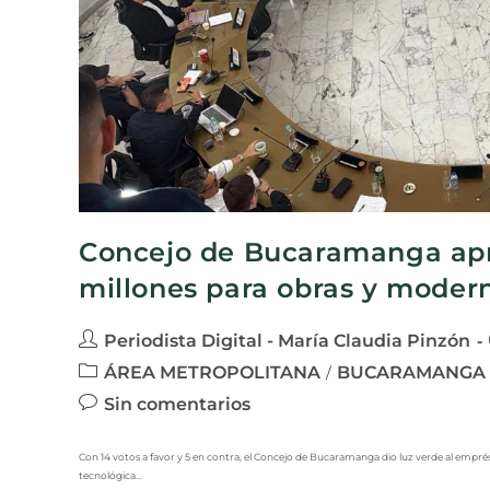
Concejo de Bucaramanga apr
millones para obras y moder
Periodista Digital - María Claudia Pinzón
ÁREA METROPOLITANA
BUCARAMANGA
/
Sin comentarios
Con 14 votos a favor y 5 en contra, el Concejo de Bucaramanga dio luz verde al emprés
tecnológica…