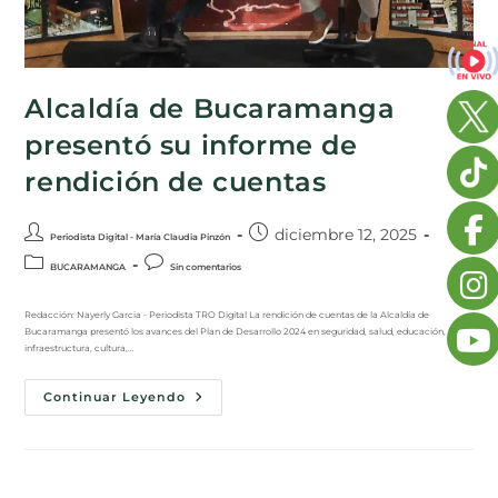
Alcaldía de Bucaramanga
presentó su informe de
rendición de cuentas
diciembre 12, 2025
Periodista Digital - María Claudia Pinzón
BUCARAMANGA
Sin comentarios
Redacción: Nayerly Garcia - Periodista TRO Digital La rendición de cuentas de la Alcaldía de
Bucaramanga presentó los avances del Plan de Desarrollo 2024 en seguridad, salud, educación,
infraestructura, cultura,…
Continuar Leyendo