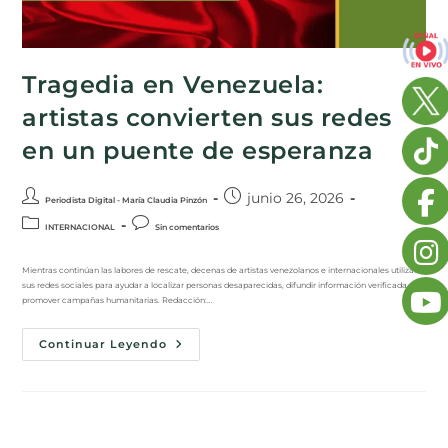
Tragedia en Venezuela:
artistas convierten sus redes
en un puente de esperanza
junio 26, 2026
Periodista Digital - María Claudia Pinzón
INTERNACIONAL
Sin comentarios
Mientras continúan las labores de rescate, decenas de artistas venezolanos e internacionales utilizan
sus redes sociales para ayudar a localizar personas desaparecidas, difundir información verificada y
promover campañas humanitarias. Redacción:…
Continuar Leyendo