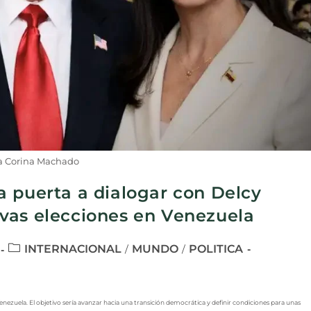
a Corina Machado
a puerta a dialogar con Delcy
vas elecciones en Venezuela
INTERNACIONAL
MUNDO
POLITICA
/
/
Venezuela. El objetivo sería avanzar hacia una transición democrática y definir condiciones para unas