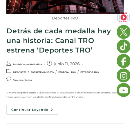
Deportes TRO
Detrás de cada medalla hay
una historia: Canal TRO
estrena ‘Deportes TRO’
junio 11, 2026
Daniel Castro- Periodista
/
/
/
DEPORTES
ENTRETENIMIENTO
ESPECIAL TRO
ESTRENOS TRO
Sin comentarios
El nuevo programa llegará a la pantalla este 12 de junio para contar las historias de esfuerzo, disciplina
y superación que viven los atletas del Gran Santander dentro y fuera…
Continuar Leyendo