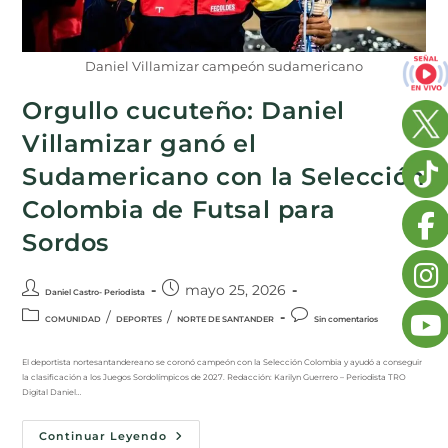
Daniel Villamizar campeón sudamericano
Orgullo cucuteño: Daniel
Villamizar ganó el
Sudamericano con la Selección
Colombia de Futsal para
Sordos
mayo 25, 2026
Daniel Castro- Periodista
/
/
COMUNIDAD
DEPORTES
NORTE DE SANTANDER
Sin comentarios
El deportista nortesantandereano se coronó campeón con la Selección Colombia y ayudó a conseguir
la clasificación a los Juegos Sordolímpicos de 2027. Redacción: Karilyn Guerrero – Periodista TRO
Digital Daniel…
Continuar Leyendo