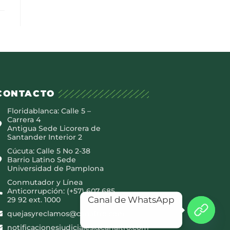
CONTACTO
Floridablanca: Calle 5 –
Carrera 4
Antigua Sede Licorera de
Santander Interior 2
Cúcuta: Calle 5 No 2-38
Barrio Latino Sede
Universidad de Pamplona
Conmutador y Línea
Anticorrupción: (+57) 607 685
Canal de WhatsApp
29 92 ext. 1000
quejasyreclamos@canaltro.com
notificacionesjudiciales@canaltro.com