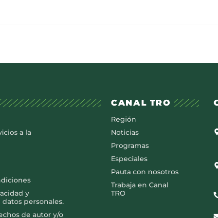
CANAL TRO
Región
icios a la
Noticias
Programas
Especiales
Pauta con nosotros
ndiciones
Trabaja en Canal
vacidad y
TRO
 datos personales.
rechos de autor y/o