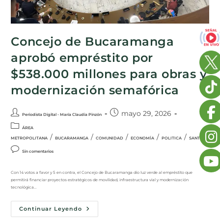
Concejo de Bucaramanga
aprobó empréstito por
$538.000 millones para obras y
modernización semafórica
mayo 29, 2026
Periodista Digital - María Claudia Pinzón
ÁREA
/
/
/
/
/
METROPOLITANA
BUCARAMANGA
COMUNIDAD
ECONOMÍA
POLITICA
SANTANDER
Sin comentarios
Con 14 votos a favor y 5 en contra, el Concejo de Bucaramanga dio luz verde al empréstito que
permitirá financiar proyectos estratégicos de movilidad, infraestructura vial y modernización
tecnológica…
Continuar Leyendo