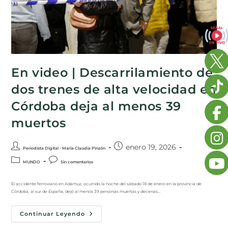
En video | Descarrilamiento de
dos trenes de alta velocidad en
Córdoba deja al menos 39
muertos
enero 19, 2026
Periodista Digital - María Claudia Pinzón
MUNDO
Sin comentarios
El accidente ferroviario en Adamuz, ocurrido la noche del sábado 18 de enero en la provincia de
Córdoba, al sur de España, dejó al menos 39 personas muertas y decenas…
Continuar Leyendo