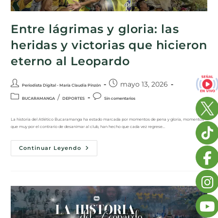
Entre lágrimas y gloria: las
heridas y victorias que hicieron
eterno al Leopardo
mayo 13, 2026
Periodista Digital - María Claudia Pinzón
/
BUCARAMANGA
DEPORTES
Sin comentarios
La historia del Atlético Bucaramanga ha estado marcada por momentos de pena y gloria, momentos
que muy por el contrario de desanimar al club, han hecho que cada vez regrese…
Continuar Leyendo