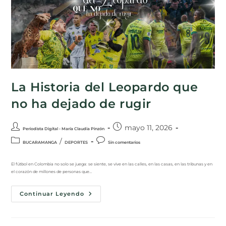
La Historia del Leopardo que
no ha dejado de rugir
mayo 11, 2026
Periodista Digital - María Claudia Pinzón
/
BUCARAMANGA
DEPORTES
Sin comentarios
El fútbol en Colombia no solo se juega: se siente, se vive en las calles, en las casas, en las tribunas y en
el corazón de millones de personas que…
Continuar Leyendo