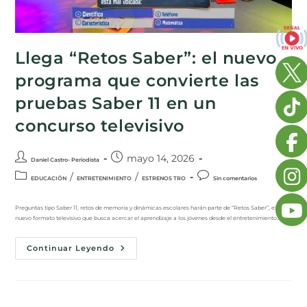
Llega “Retos Saber”: el nuevo
programa que convierte las
pruebas Saber 11 en un
concurso televisivo
mayo 14, 2026
Daniel Castro- Periodista
/
/
EDUCACIÓN
ENTRETENIMIENTO
ESTRENOS TRO
Sin comentarios
Preguntas tipo Saber 11, retos de memoria y dinámicas escolares harán parte de “Retos Saber”, el
nuevo formato televisivo que busca acercar el aprendizaje a los jóvenes desde el entretenimiento.…
Continuar Leyendo